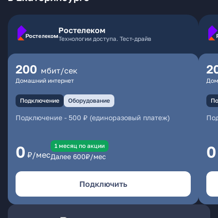
Ростелеком
Технологии доступа. Тест-драйв
200
2
мбит/сек
Домашний интернет
Дом
Подключение
Оборудование
По
Подключение
-
500 ₽ (единоразовый платеж)
По
1 месяц по акции
0
0
₽/мес
Далее
600
₽/мес
Подключить