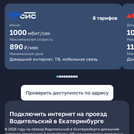
6 тарифов
Инсис
Дом
1000
1
мбит/сек
Максимальная скорость
Мак
890
1
₽/мес
Минимальная цена
Мин
Домашний интернет, ТВ, мобильная связь
Дом
Проверить доступность по адресу
Подключить интернет на проезд
Водительский в Екатеринбурге
В 2026 году на проезд Водительский в Екатеринбурге домашний
интернет предлагают 3 провайдера. Общее количество доступных