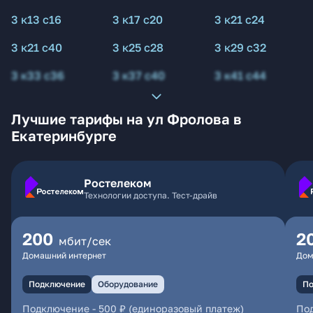
3 к13 с16
3 к17 с20
3 к21 с24
3 к21 с40
3 к25 с28
3 к29 с32
3 к33 с36
3 к37 с40
3 к41 с44
Лучшие тарифы на ул Фролова в
Екатеринбурге
Ростелеком
Технологии доступа. Тест-драйв
200
2
мбит/сек
Домашний интернет
Дом
Подключение
Оборудование
По
Подключение
-
500 ₽ (единоразовый платеж)
По