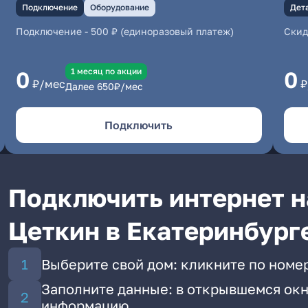
Подключение
Оборудование
Дет
Подключение
-
500 ₽ (единоразовый платеж)
Скид
1 месяц по акции
0
0
₽/мес
₽
Далее
650
₽/мес
Подключить
Подключить интернет н
Цеткин в Екатеринбург
Выберите свой дом: кликните по номе
Заполните данные: в открывшемся окн
информацию