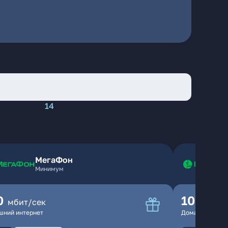
14
МегаФон
Минимум
0
100
мбит/сек
мбит
шний интернет
Домашний инте