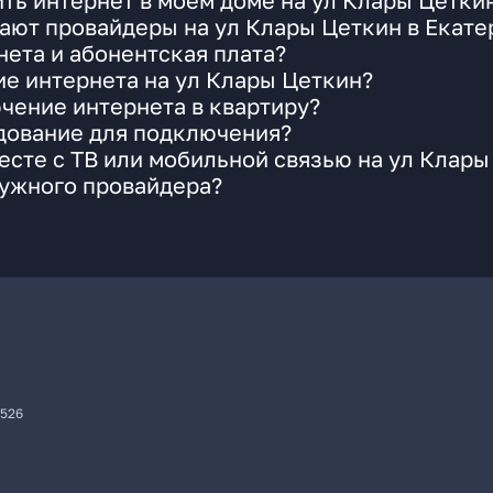
ть интернет в моем доме на ул Клары Цетки
ают провайдеры на ул Клары Цеткин в Екате
ета и абонентская плата?
ие интернета на ул Клары Цеткин?
чение интернета в квартиру?
удование для подключения?
сте с ТВ или мобильной связью на ул Клары
нужного провайдера?
7526