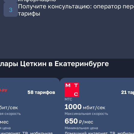
Получите консультацию: оператор пе
тарифы
Клары Цеткин в Екатеринбурге
58 тарифов
21 т
МТС
1000
бит/сек
мбит/сек
я скорость
Максимальная скорость
650
/мес
₽/мес
я цена
Минимальная цена
интернет, ТВ, мобильная
Домашний интернет, ТВ, мобиль