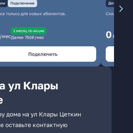
али
Подключение
Детали
Под
ка только для новых абонентов.
Скидка тольк
1 месяц по акции
1
0
/мес
₽/мес
Далее
750
₽/мес
Да
Подключить
а ул Клары
е
ру дома на ул Клары Цеткин
е оставьте контактную