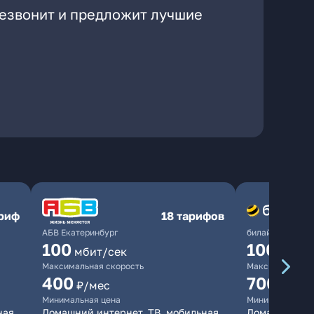
резвонит и предложит лучшие
ариф
18 тарифов
АБВ Екатеринбург
билайн
100
1000
мбит/сек
мби
Максимальная скорость
Максимальная 
400
700
₽/мес
₽/мес
Минимальная цена
Минимальная ц
ная
Домашний интернет, ТВ, мобильная
Домашний инт