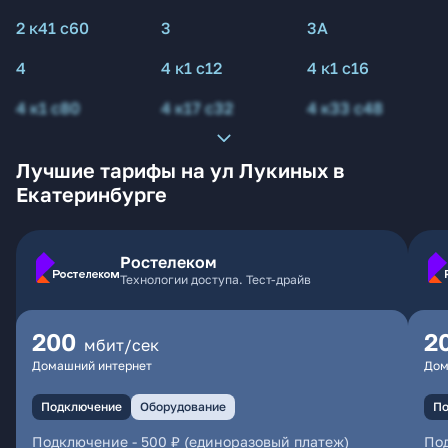
2 к41 с60
3
3А
4
4 к1 с12
4 к1 с16
4 к1 с80
4 к17 с32
4 к33 с48
Лучшие тарифы на ул Лукиных в
Екатеринбурге
Ростелеком
Технологии доступа. Тест-драйв
200
2
мбит/сек
Домашний интернет
Дом
Подключение
Оборудование
По
Подключение
-
500 ₽ (единоразовый платеж)
По