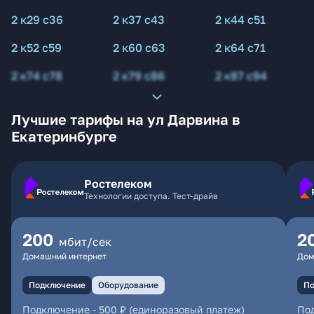
2 к29 с36
2 к37 с43
2 к44 с51
2 к52 с59
2 к60 с63
2 к64 с71
2 к74 с78
2 к79 с86
2 к87 с94
Лучшие тарифы на ул Дарвина в
Екатеринбурге
Ростелеком
Технологии доступа. Тест-драйв
200
2
мбит/сек
Домашний интернет
Дом
Подключение
Оборудование
По
Подключение
-
500 ₽ (единоразовый платеж)
По