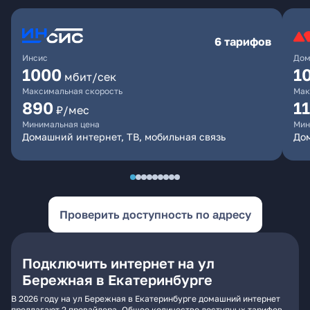
6 тарифов
Инсис
Дом
1000
1
мбит/сек
Максимальная скорость
Мак
890
1
₽/мес
Минимальная цена
Мин
Домашний интернет, ТВ, мобильная связь
Дом
Проверить доступность по адресу
Подключить интернет на ул
Бережная в Екатеринбурге
В 2026 году на ул Бережная в Екатеринбурге домашний интернет
предлагают 2 провайдера. Общее количество доступных тарифов -