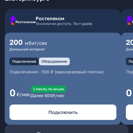
Ростелеком
Технологии доступа. Тест-драйв
200
2
мбит/сек
Домашний интернет
Дом
Подключение
Оборудование
По
Подключение
-
500 ₽ (единоразовый платеж)
По
1 месяц по акции
0
0
₽/мес
Далее
600
₽/мес
Подключить