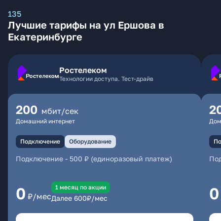
135
Лучшие тарифы на ул Ершова в
Екатеринбурге
Ростелеком
Технологии доступа. Тест-драйв
200
2
мбит/сек
Домашний интернет
Дом
Подключение
Оборудование
По
Подключение
-
500 ₽ (единоразовый платеж)
По
1 месяц по акции
0
0
₽/мес
Далее
600
₽/мес