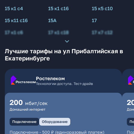
15 к1 с4
15 к1 с16
15 к5 с10
15 к11 с16
15А
17
17 к1 с6
17 к1 с18
17 к7 с12
Лучшие тарифы на ул Прибалтийская в
Екатеринбурге
Ростелеком
Технологии доступа. Тест-драйв
200
2
мбит/сек
Домашний интернет
Дом
Подключение
Оборудование
По
Подключение
-
500 ₽ (единоразовый платеж)
По