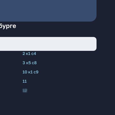
бурге
2 к1 с4
3 к5 с8
10 к1 с9
11
12