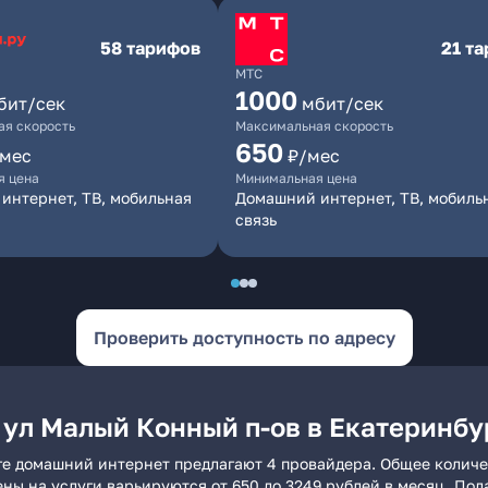
58 тарифов
21 т
МТС
1000
бит/сек
мбит/сек
я скорость
Максимальная скорость
650
/мес
₽/мес
я цена
Минимальная цена
интернет, ТВ, мобильная
Домашний интернет, ТВ, мобиль
связь
Проверить доступность по адресу
 ул Малый Конный п-ов в Екатеринбу
ге домашний интернет предлагают 4 провайдера. Общее количе
ены на услуги варьируются от 650 до 3249 рублей в месяц. По