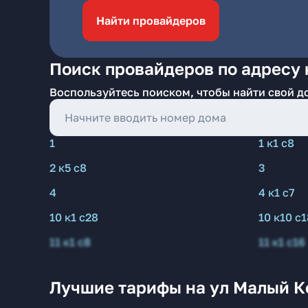
Найти провайдеров
Поиск провайдеров по адресу 
Воспользуйтесь поиском, чтобы найти свой д
1
1 к1 с8
2 к5 с8
3
4
4 к1 с7
10 к1 с28
10 к10 с1
11 к1 с8
11 к1 с16
Лучшие тарифы на ул Малый К