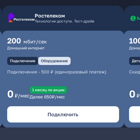
Ростелеком
Технологии доступа. Тест-драйв
200
10
мбит/сек
Домашний интернет
Дома
Подключение
Оборудование
Дет
Подключение
-
500 ₽ (единоразовый платеж)
Скид
1 месяц по акции
0
0
₽/мес
₽
Далее
650
₽/мес
Подключить