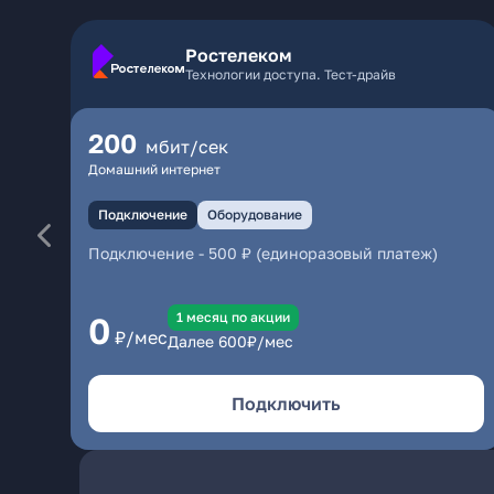
Ростелеком
Технологии доступа. Тест-драйв
200
мбит/сек
Домашний интернет
Подключение
Оборудование
Подключение
-
500 ₽ (единоразовый платеж)
1 месяц по акции
0
₽/мес
Далее
600
₽/мес
Подключить