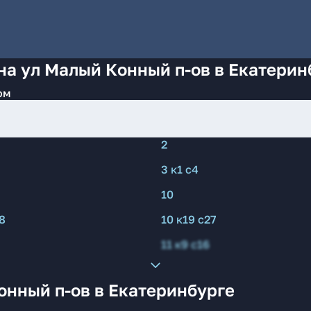
на ул Малый Конный п-ов в Екатерин
ом
2
3 к1 с4
10
8
10 к19 с27
11 к9 с16
онный п-ов в Екатеринбурге