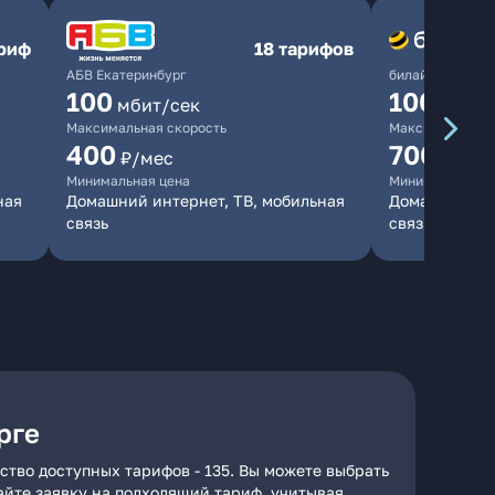
ариф
18 тарифов
АБВ Екатеринбург
билайн
100
1000
мбит/сек
мби
Максимальная скорость
Максимальная 
400
700
₽/мес
₽/мес
Минимальная цена
Минимальная ц
ная
Домашний интернет, ТВ, мобильная
Домашний инт
связь
связь
рге
ство доступных тарифов - 135. Вы можете выбрать
дайте заявку на подходящий тариф, учитывая