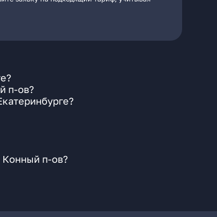
ге?
й п-ов?
Екатеринбурге?
 Конный п-ов?