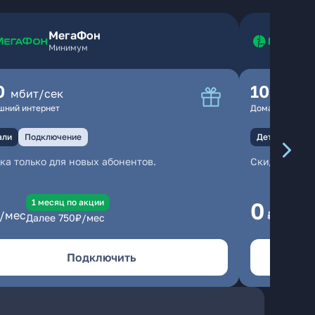
МегаФон
Минимум
0
100
мбит/сек
мбит
шний интернет
Домашний инте
али
Подключение
Детали
Под
ка только для новых абонентов.
Скидка тольк
1 месяц по акции
1
0
/мес
₽/мес
Далее
750
₽/мес
Да
Подключить