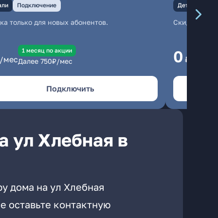
али
Подключение
Детали
Под
ка только для новых абонентов.
Скидка тольк
1 месяц по акции
1
0
/мес
₽/мес
Далее
750
₽/мес
Да
Подключить
а ул Хлебная в
у дома на ул Хлебная
е оставьте контактную