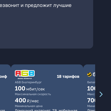
резвонит и предложит лучшие
ариф
18 тарифов
АБВ Екатеринбург
билайн
100
1000
мбит/сек
мби
Максимальная скорость
Максимальная 
400
700
₽/мес
₽/мес
Минимальная цена
Минимальная ц
ная
Домашний интернет, ТВ, мобильная
Домашний инт