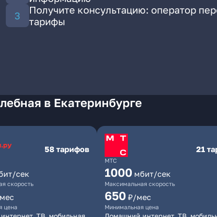
Получите консультацию: оператор пе
тарифы
лебная в Екатеринбурге
58 тарифов
21 т
МТС
1000
бит/сек
мбит/сек
я скорость
Максимальная скорость
650
/мес
₽/мес
я цена
Минимальная цена
интернет, ТВ, мобильная
Домашний интернет, ТВ, мобиль