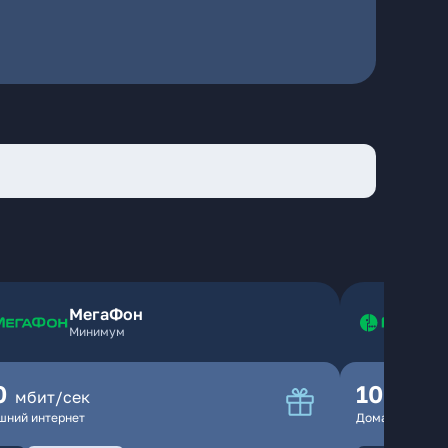
МегаФон
Минимум
0
100
мбит/сек
мбит
шний интернет
Домашний инте