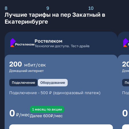
8
9
10
Лучшие тарифы на пер Закатный в
Екатеринбурге
Ростелеком
Технологии доступа. Тест-драйв
200
2
мбит/сек
Домашний интернет
Дом
Подключение
Оборудование
По
Подключение
-
500 ₽ (единоразовый платеж)
По
1 месяц по акции
0
0
₽/мес
Далее
600
₽/мес