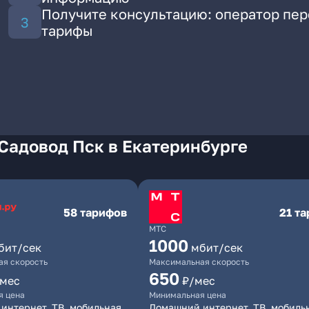
Получите консультацию: оператор пе
тарифы
Садовод Пск в Екатеринбурге
58 тарифов
21 т
МТС
1000
бит/сек
мбит/сек
я скорость
Максимальная скорость
650
/мес
₽/мес
я цена
Минимальная цена
интернет, ТВ, мобильная
Домашний интернет, ТВ, мобиль