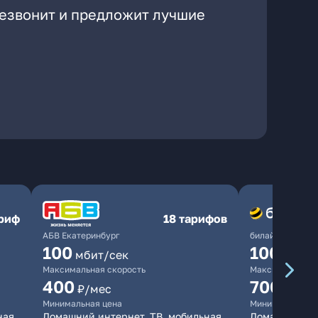
резвонит и предложит лучшие
ариф
18 тарифов
АБВ Екатеринбург
билайн
100
1000
мбит/сек
мби
Максимальная скорость
Максимальная 
400
700
₽/мес
₽/мес
Минимальная цена
Минимальная ц
ная
Домашний интернет, ТВ, мобильная
Домашний инт