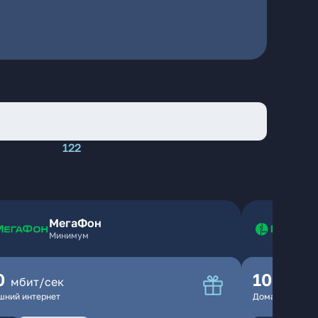
122
МегаФон
Минимум
0
100
мбит/сек
мбит
шний интернет
Домашний инте