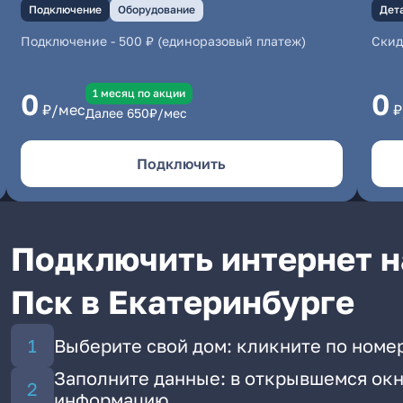
Подключение
Оборудование
Дет
Подключение
-
500 ₽ (единоразовый платеж)
Скид
1 месяц по акции
0
0
₽/мес
₽
Далее
650
₽/мес
Подключить
Подключить интернет н
Пск в Екатеринбурге
Выберите свой дом: кликните по номер
Заполните данные: в открывшемся окн
информацию