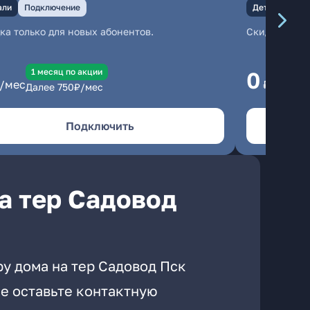
али
Подключение
Детали
Под
ка только для новых абонентов.
Скидка тольк
1 месяц по акции
1
0
/мес
₽/мес
Далее
750
₽/мес
Да
Подключить
а тер Садовод
у дома на тер Садовод Пск
е оставьте контактную