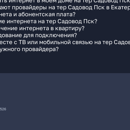
ть интернет в моем доме на тер Садовод Пс
ают провайдеры на тер Садовод Пск в Екате
ета и абонентская плата?
ие интернета на тер Садовод Пск?
чение интернета в квартиру?
удование для подключения?
сте с ТВ или мобильной связью на тер Садо
нужного провайдера?
7526