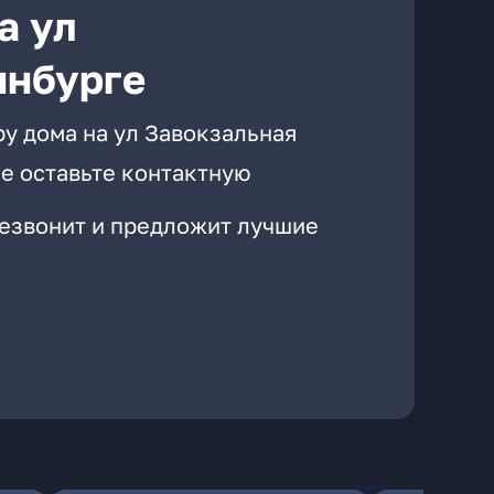
а ул
инбурге
у дома на ул Завокзальная
е оставьте контактную
резвонит и предложит лучшие