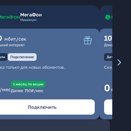
МегаФон
Минимум
0
100
мбит/сек
мбит
шний интернет
Домашний инте
али
Подключение
Детали
Под
ка только для новых абонентов.
Скидка тольк
1 месяц по акции
1
0
/мес
₽/мес
Далее
750
₽/мес
Да
Подключить