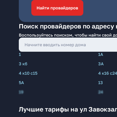
Найти провайдеров
Поиск провайдеров по адресу 
Воспользуйтесь поиском, чтобы найти свой д
1
1А
3 кб
3А
4 к10 с15
4 к16 с2
5А
13
19
24
Лучшие тарифы на ул Завокзал