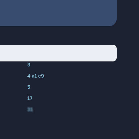
3
4 к1 с9
5
17
31