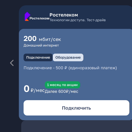
Ростелеком
Технологии доступа. Тест-драйв
200
мбит/сек
Домашний интернет
Подключение
Оборудование
Подключение
-
500 ₽ (единоразовый платеж)
1 месяц по акции
0
₽/мес
Далее
600
₽/мес
Подключить