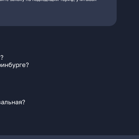
я?
ринбурге?
зальная?