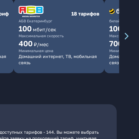
ариф
18 тарифов
АБВ Екатеринбург
билайн
100
1000
мбит/сек
мби
Максимальная скорость
Максимальная 
400
700
₽/мес
₽/мес
Минимальная цена
Минимальная ц
ная
Домашний интернет, ТВ, мобильная
Домашний инт
связь
связь
доступных тарифов - 144. Вы можете выбрать
дайте заявку на подходящий тариф, учитывая