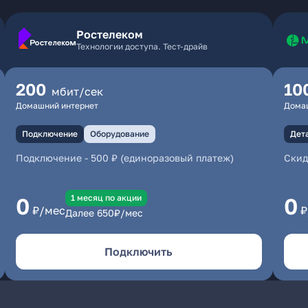
Ростелеком
Технологии доступа. Тест-драйв
200
10
мбит/сек
Домашний интернет
Дома
Подключение
Оборудование
Дет
Подключение
-
500 ₽ (единоразовый платеж)
Скид
1 месяц по акции
0
0
₽/мес
₽
Далее
650
₽/мес
Подключить