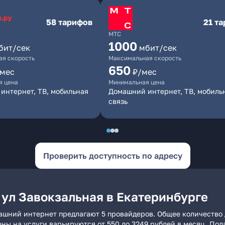
58 тарифов
21 т
МТС
1000
бит/сек
мбит/сек
я скорость
Максимальная скорость
650
/мес
₽/мес
я цена
Минимальная цена
интернет, ТВ, мобильная
Домашний интернет, ТВ, мобиль
связь
Проверить доступность по адресу
 ул Завокзальная в Екатеринбурге
машний интернет предлагают 5 провайдеров. Общее количество 
ены на услуги варьируются от 550 до 3249 рублей в месяц. По