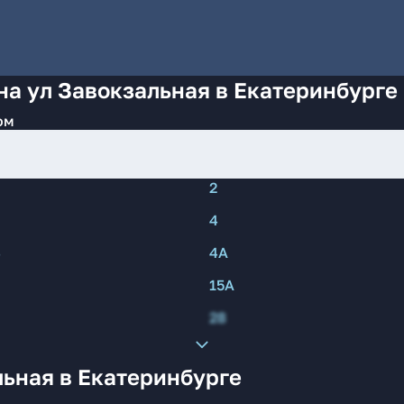
на ул Завокзальная в Екатеринбурге
ом
2
4
4
4А
15А
28
ьная в Екатеринбурге