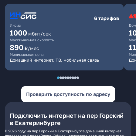
6 тарифов
Инсис
Дом
1000
1
мбит/сек
Максимальная скорость
Мак
890
1
₽/мес
Минимальная цена
Мин
Домашний интернет, ТВ, мобильная связь
Дом
Проверить доступность по адресу
Подключить интернет на пер Горский
в Екатеринбурге
В 2026 году на пер Горский в Екатеринбурге домашний интернет
предлагают 2 провайдера. Общее количество доступных тарифов -