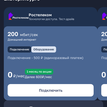
Ростелеком
Технологии доступа. Тест-драйв
200
2
мбит/сек
Домашний интернет
Дом
Подключение
Оборудование
По
Подключение
-
500 ₽ (единоразовый платеж)
По
1 месяц по акции
0
0
₽/мес
Далее
600
₽/мес
Подключить