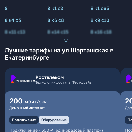
8
8 к1 с3
8 к1 с65
8 к4 с5
8 к6 с8
8 к9 с10
8 к11 с13
8 к14 с15
8 к16 с18
Лучшие тарифы на ул Шарташская в
Екатеринбурге
Ростелеком
Технологии доступа. Тест-драйв
200
2
мбит/сек
Домашний интернет
Дом
Подключение
Оборудование
По
Подключение
-
500 ₽ (единоразовый платеж)
По