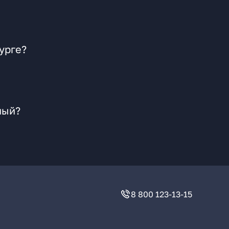
урге?
ный?
8 800 123-13-15