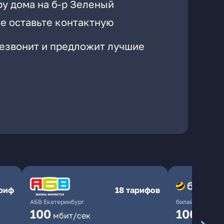
ру дома на б-р Зеленый
е оставьте контактную
резвонит и предложит лучшие
ариф
18 тарифов
АБВ Екатеринбург
билайн
100
1000
мбит/сек
мби