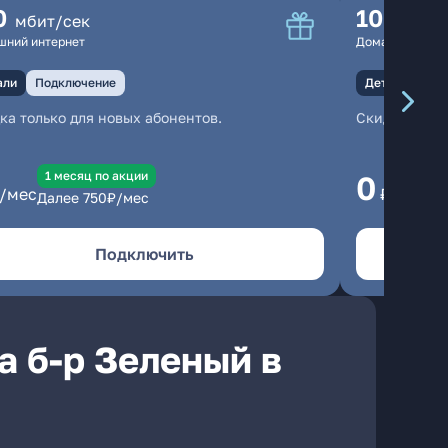
0
100
мбит/сек
мбит
шний интернет
Домашний инте
али
Подключение
Детали
Под
ка только для новых абонентов.
Скидка тольк
1 месяц по акции
1
0
/мес
₽/мес
Далее
750
₽/мес
Да
Подключить
а б-р Зеленый в