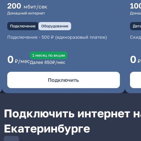
200
10
мбит/сек
Домашний интернет
Дома
Подключение
Оборудование
Дет
Подключение
-
500 ₽ (единоразовый платеж)
Скид
1 месяц по акции
0
0
₽/мес
₽
Далее
650
₽/мес
Подключить
Подключить интернет н
Екатеринбурге