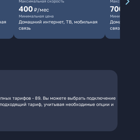
Максимальная скорость
Максимальная 
400
700
₽/мес
₽/мес
Минимальная цена
Минимальная ц
ная
Домашний интернет, ТВ, мобильная
Домашний инт
связь
связь
упных тарифов - 89. Вы можете выбрать подключение
на подходящий тариф, учитывая необходимые опции и