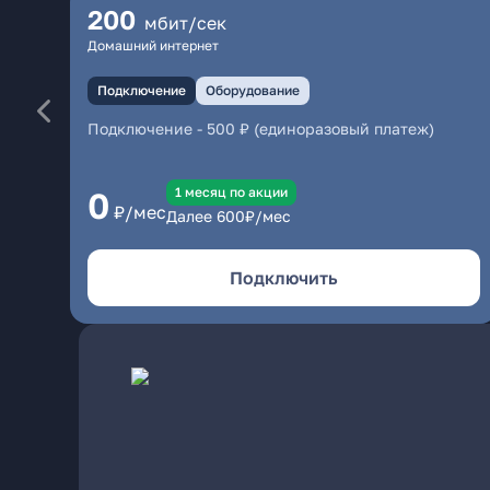
200
мбит/сек
Домашний интернет
Подключение
Оборудование
Подключение
-
500 ₽ (единоразовый платеж)
1 месяц по акции
0
₽/мес
Далее
600
₽/мес
Подключить