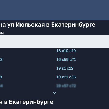
на ул Июльская в Екатеринбурге
ом
16 к10 с19
58
16 к59 с71
19 к1 с12
28
19 к21 с36
64
19 к57 с72
я в Екатеринбурге