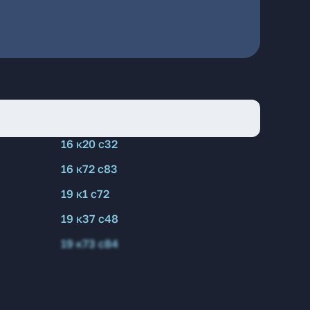
16 к20 с32
16 к72 с83
19 к1 с72
19 к37 с48
19 к73 с84