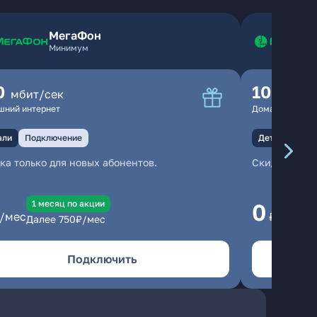
МегаФон
Минимум
0
100
мбит/сек
мбит
шний интернет
Домашний инте
али
Подключение
Детали
Под
ка только для новых абонентов.
Скидка тольк
1 месяц по акции
1
0
/мес
₽/мес
Далее
750
₽/мес
Да
Подключить