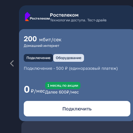
Ростелеком
Технологии доступа. Тест-драйв
200
мбит/сек
Домашний интернет
Подключение
Оборудование
Подключение
-
500 ₽ (единоразовый платеж)
1 месяц по акции
0
₽/мес
Далее
600
₽/мес
Подключить