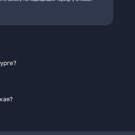
урге?
кая?