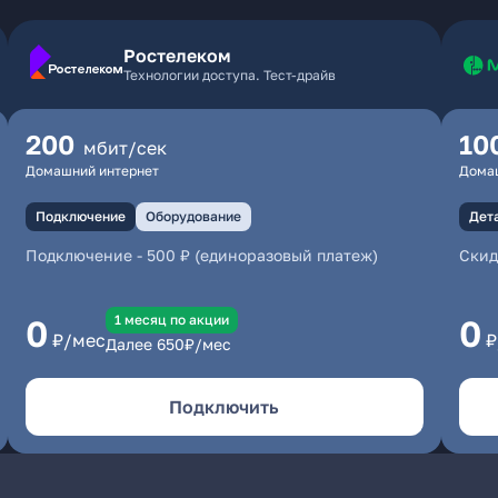
Ростелеком
Технологии доступа. Тест-драйв
200
10
мбит/сек
Домашний интернет
Дома
Подключение
Оборудование
Дет
Подключение
-
500 ₽ (единоразовый платеж)
Скид
1 месяц по акции
0
0
₽/мес
₽
Далее
650
₽/мес
Подключить