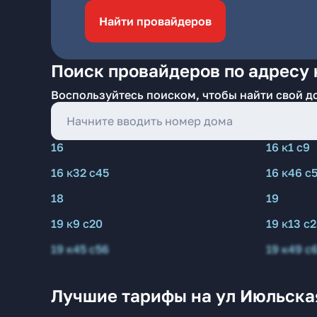
Найти провайдеров
Поиск провайдеров по адресу 
Воспользуйтесь поиском, чтобы найти свой д
16
16 к1 с9
16 к32 с45
16 к46 с
18
19
19 к9 с20
19 к13 с
19 к45 с56
19 к49 с
Лучшие тарифы на ул Июльска