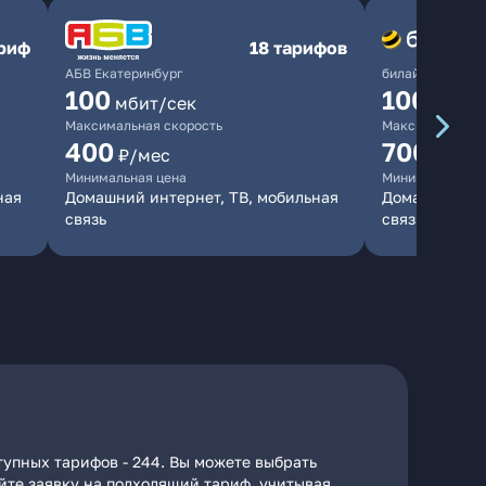
ариф
18 тарифов
АБВ Екатеринбург
билайн
100
1000
мбит/сек
мби
Максимальная скорость
Максимальная 
400
700
₽/мес
₽/мес
Минимальная цена
Минимальная ц
ная
Домашний интернет, ТВ, мобильная
Домашний инт
связь
связь
тупных тарифов - 244. Вы можете выбрать
айте заявку на подходящий тариф, учитывая