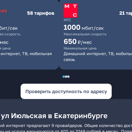
58 тарифов
21 т
МТС
1000
бит/сек
мбит/сек
я скорость
Максимальная скорость
650
/мес
₽/мес
я цена
Минимальная цена
интернет, ТВ, мобильная
Домашний интернет, ТВ, мобиль
связь
Проверить доступность по адресу
 ул Июльская в Екатеринбурге
ий интернет предлагают 9 провайдеров. Общее количество дос
ны на услуги варьируются от 400 до 3249 рублей в месяц. Под