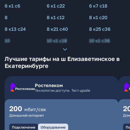
6 к1 с6
6 к1 с22
6 к7 с18
8
8 к1 с12
8 к1 с20
8 к13 с24
8 к21 с40
8 к25 с36
10
10 к1 с18
10 к1 с36
Лучшие тарифы на ш Елизаветинское в
Екатеринбурге
Ростелеком
Технологии доступа. Тест-драйв
200
2
мбит/сек
Домашний интернет
Дом
Подключение
Оборудование
По