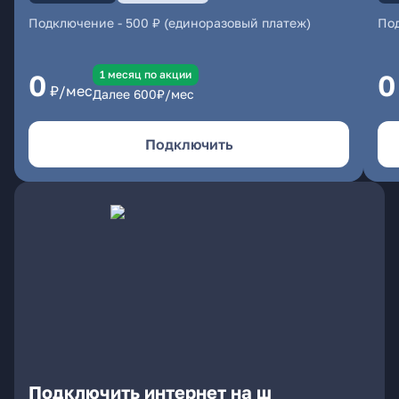
Подключение
-
500 ₽ (единоразовый платеж)
По
1 месяц по акции
0
0
₽/мес
Далее
600
₽/мес
Подключить
Подключить интернет на ш