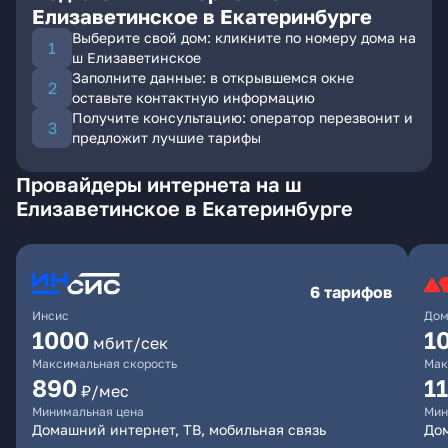
Елизаветинское в Екатеринбурге
Выберите свой дом: кликните по номеру дома на
ш Елизаветинское
Заполните данные: в открывшемся окне
оставьте контактную информацию
Получите консультацию: оператор перезвонит и
предложит лучшие тарифы
Провайдеры интернета на ш
Елизаветинское в Екатеринбурге
6 тарифов
Инсис
Дом
1000
1
мбит/сек
Максимальная скорость
Мак
890
1
₽/мес
Минимальная цена
Мин
Домашний интернет, ТВ, мобильная связь
Дом